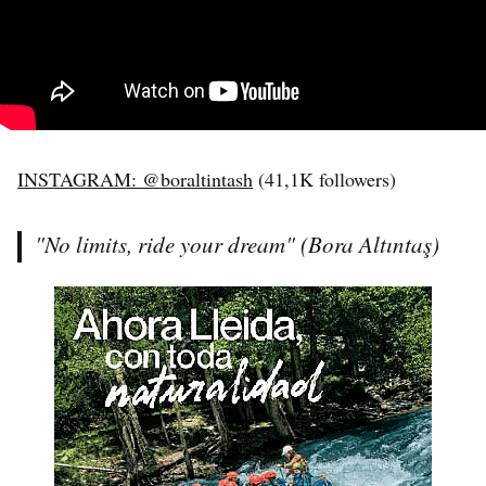
INSTAGRAM: @boraltintash
(41,1K followers)
"No limits, ride your dream" (Bora Altıntaş)