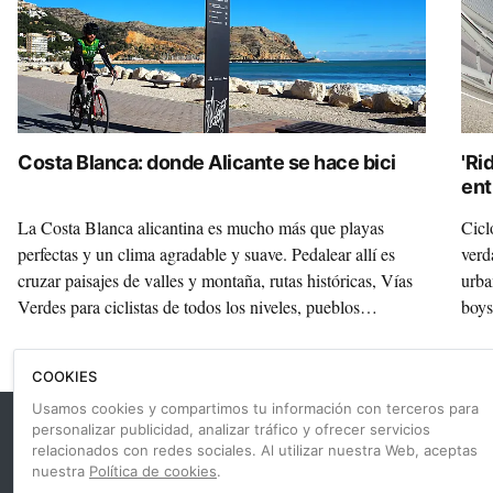
Costa Blanca: donde Alicante se hace bici
'Ri
ent
La Costa Blanca alicantina es mucho más que playas
Cicl
perfectas y un clima agradable y suave. Pedalear allí es
verd
cruzar paisajes de valles y montaña, rutas históricas, Vías
urba
Verdes para ciclistas de todos los niveles, pueblos
boys
preciosos, ciudades que abrazan y una gran gastronomía.
free
Te proponemos varios destinos y planes cicloturistas para
vece
COOKIES
cargar las alforjas de pura esencia mediterránea.
nomb
Usamos cookies y compartimos tu información con terceros para
personalizar publicidad, analizar tráfico y ofrecer servicios
¡Únete a nuestra comunidad!
relacionados con redes sociales. Al utilizar nuestra Web, aceptas
nuestra
Política de cookies
.
Sé el primero en recibir las últimas novedades de Ciclosfera