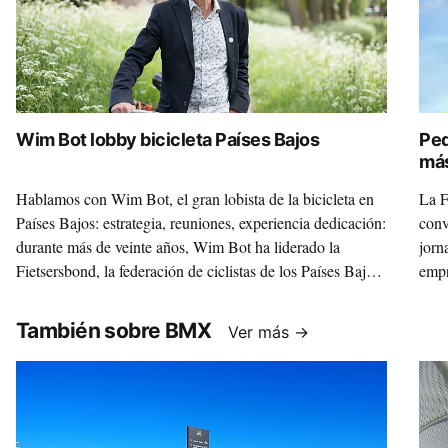
Wim Bot lobby bicicleta Países Bajos
Ped
más
Hablamos con Wim Bot, el gran lobista de la bicicleta en
La F
Países Bajos: estrategia, reuniones, experiencia dedicación:
conv
durante más de veinte años, Wim Bot ha liderado la
jorn
Fietsersbond, la federación de ciclistas de los Países Bajos
empr
y el lobby ciclista más poderoso del mundo. Poco después
disc
de jubilarse, Bot se sienta con Ciclosfera para compartir en
También sobre BMX
Ver más →
exclusiva su mirada y conocimientos.