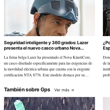
Seguridad inteligente y 360 grados: Lazer
¿Po
presenta el nuevo casco urbano Nova
Esp
KinetiCore
Cód
La firma belga Lazer ha presentado el Nova KinetiCore,
Dono
un casco diseñado específicamente para las exigencias de
de l
la movilidad eléctrica urbana que cuenta con la exigente
insti
certificación NTA 8776. Este modelo destaca por su
prob
seguridad inteligente, que incluye un sistema de
que 
iluminación LED de 360° con luz de freno integrada para
También sobre Gps
Ver más →
garantizar la visibilidad total en el tráfico. Gracias a su
tecnología de absorción de impactos KinetiCore y a un
diseño versátil con lente integrada y ventilación ajustable,