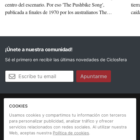
centro del escenario. Por eso 'The Pushbike Song',
tier
publicada a finales de 1970 por los australianos The
caíd
Mixtures, es tan especial. Por eso, y porque vendió más de
Alem
un millón de copias y alcanzó varios números uno
icon
internacionales, era el momento de darle la importancia
apa
que se merece.
¡Únete a nuestra comunidad!
Sé el primero en recibir las últimas novedades de Ciclosfera
Tu email
Apuntarme
COOKIES
La revista
Anúnciate
Contacto
Usamos cookies y compartimos tu información con terceros
para personalizar publicidad, analizar tráfico y ofrecer
Aviso legal
Política de cookies
servicios relacionados con redes sociales. Al utilizar nuestra
Web, aceptas nuestra
Política de cookies
.