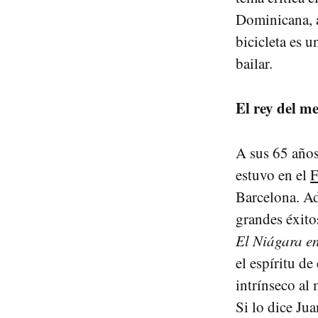
Dominicana, a
bicicleta es 
bailar.
El rey del m
A sus 65 años
estuvo en el
F
Barcelona. Ad
grandes éxito
El Niágara en
el espíritu de
intrínseco al
Si lo dice Ju