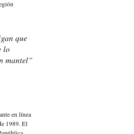
región
igan que
 lo
un mantel”
ante en línea
de 1989. El
 República