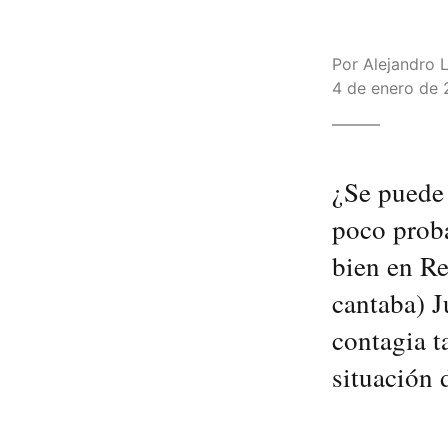
Por
Alejandro L
4 de enero de 
¿Se puede 
poco proba
bien en R
cantaba) J
contagia t
situación 