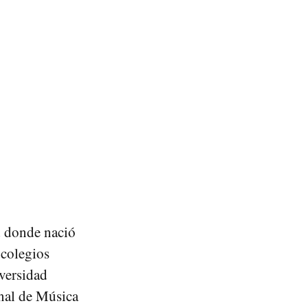
d donde nació
 colegios
iversidad
nal de Música