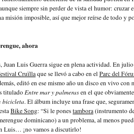
unque siempre sin perder de vista el humor: cruzar e
una misión imposible, así que mejor reírse de todo y p
erengue, ahora
, Juan Luis Guerra sigue en plena actividad. En juli
estival Cruïlla
que se llevó a cabo en el
Parc del Fór
emás, editó en ese mismo año un disco en vivo con 
s titulado
Entre mar y palmeras
en el que obviamente 
 bicicleta
. El álbum incluye una frase que, segurament
 esta
Bike Song
: “Si le pones
tambora
(instrumento d
 merengue dominicano) a un problema, al menos puede
an Luis… ¡no vamos a discutirlo!