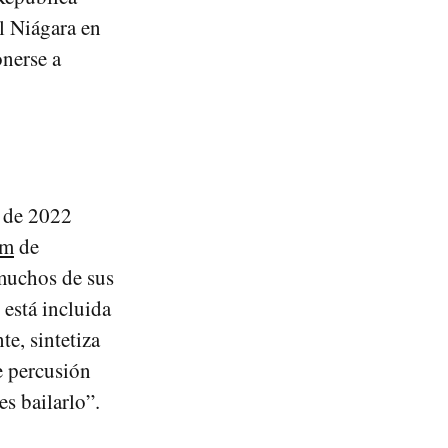
l Niágara en
onerse a
o de 2022
um
de
muchos de sus
está incluida
e, sintetiza
e percusión
s bailarlo”.