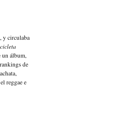
, y circulaba
cicleta
de un álbum,
 rankings de
bachata,
 el reggae e