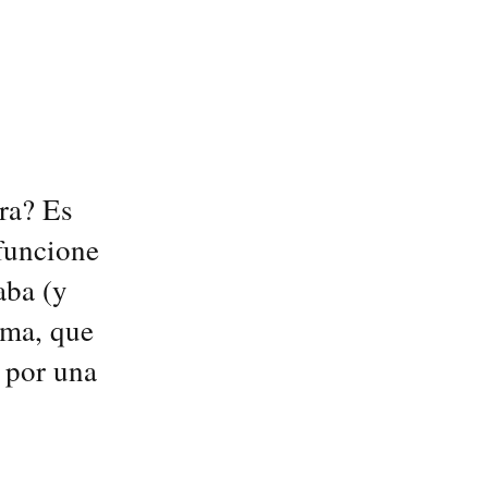
ra? Es
funcione
aba (y
ema, que
 por una