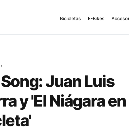
Bicicletas
E-Bikes
Accesor
 Song: Juan Luis
ra y 'El Niágara en
leta'