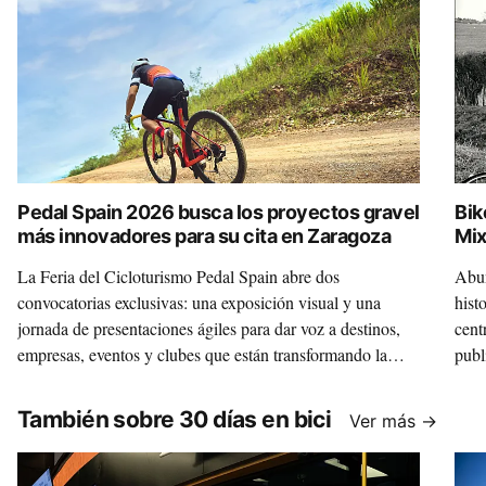
Pedal Spain 2026 busca los proyectos gravel
Bik
más innovadores para su cita en Zaragoza
Mix
La Feria del Cicloturismo Pedal Spain abre dos
Abun
convocatorias exclusivas: una exposición visual y una
hist
jornada de presentaciones ágiles para dar voz a destinos,
cent
empresas, eventos y clubes que están transformando la
publ
disciplina.
Mixt
un m
También sobre 30 días en bici
Ver más →
inte
que 