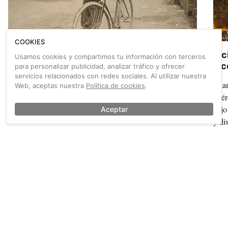
COOKIES
Infancia robada: los niños bicimensajeros de
Bic
Usamos cookies y compartimos tu información con terceros
Lewis Hine
luc
para personalizar publicidad, analizar tráfico y ofrecer
servicios relacionados con redes sociales. Al utilizar nuestra
A principios del siglo XX, el fotógrafo neoyorquino Lewis
¡Pla
Web, aceptas nuestra
Política de cookies
.
Hine retrató a los niños bicimensajeros de EE UU. Esta es
miér
su historia.
bajo las luces navi
Aceptar
y di
mied
También sobre Bicicleta estática
Ver más →