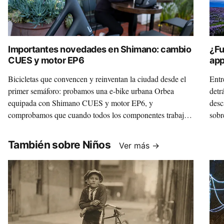
Importantes novedades en Shimano: cambio
¿Fu
CUES y motor EP6
app
tri
Bicicletas que convencen y reinventan la ciudad desde el
Entr
primer semáforo: probamos una e-bike urbana Orbea
detr
equipada con Shimano CUES y motor EP6, y
desc
comprobamos que cuando todos los componentes trabajan
sobr
como uno solo moverse por la ciudad es mucho más fácil,
grati
limpio, sano y divertido.
También sobre Niños
Ver más →