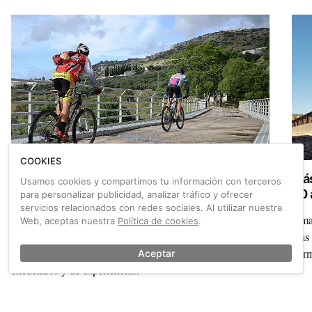
implica improvisar y el coste que genera no prever bien las
cosas.
COOKIES
Cicloturismo en la Subbética cordobesa:
Más
Usamos cookies y compartimos tu información con terceros
personas y bicicletas
70 
para personalizar publicidad, analizar tráfico y ofrecer
servicios relacionados con redes sociales. Al utilizar nuestra
En el corazón de Andalucía, el cicloturismo se convierte
Amad
Web, aceptas nuestra
Política de cookies
.
en una forma de entender la vida. Recorremos la
días
Subbética, un destino lleno de rutas pero, sobre todo, de
durm
Aceptar
encuentros y de experiencias.
También sobre Anillo ciclista