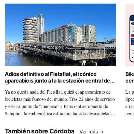
Adiós definitivo al Fietsflat, el icónico
Bik
aparcabicis junto a la la estación central de
cen
Ámsterdam
dig
Ya no queda nada del Fietsflat, quizá el aparcamiento de
La p
bicicletas más famoso del mundo. Tras 22 años de servicio
Spec
y estar a punto de “mudarse” a París o al aeropuerto de
arra
Schiphol, la emblemática estructura ha sido desmantelada
perm
para convertir su acero y hormigón en nuevo mobiliario
turi
urbano y carreteras ecológicas. Esta es la historia de lo que
También sobre Córdoba
Ver más →