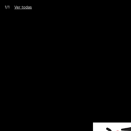
1/1
Ver todas