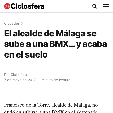
Ciudades
El alcalde de Málaga se
sube a una BMX… y acaba
en el suelo
Por
Ciclosfera
7 de mayo de 2017 · 1 minuto de lectura
Francisco de la Torre, alcalde de Málaga, no
dudó en subirse a una BMX en el skatepark