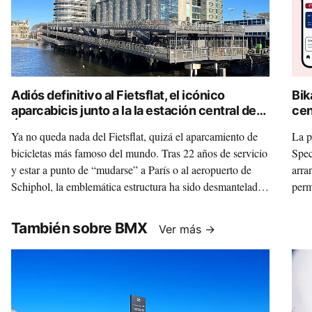
Adiós definitivo al Fietsflat, el icónico
Bik
aparcabicis junto a la la estación central de
cen
Ámsterdam
dig
Ya no queda nada del Fietsflat, quizá el aparcamiento de
La p
bicicletas más famoso del mundo. Tras 22 años de servicio
Spec
y estar a punto de “mudarse” a París o al aeropuerto de
arra
Schiphol, la emblemática estructura ha sido desmantelada
perm
para convertir su acero y hormigón en nuevo mobiliario
turi
urbano y carreteras ecológicas. Esta es la historia de lo que
También sobre BMX
Ver más →
implica improvisar y el coste que genera no prever bien las
cosas.