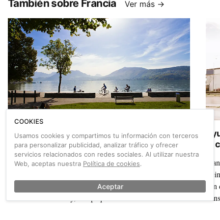
También sobre Francia
Ver más →
COOKIES
Lago Annecy, el paraíso ciclista conocido
Ayu
Usamos cookies y compartimos tu información con terceros
como "La Venecia Francesa"
el 
para personalizar publicidad, analizar tráfico y ofrecer
servicios relacionados con redes sociales. Al utilizar nuestra
Pasearla o pedalearla te hace sentir como si fueses parte de
Fran
Web, aceptas nuestra
Política de cookies
.
un cuadro impresionista, casi como en un sueño, pero te
Rein
pellizcas y compruebas que es real, que estás ahí, que está
con 
Aceptar
ahí. Se llama Annecy, una pequeña localidad francesa a
tran
los pies del Mandallaz, donde el tiempo termina siendo
al l