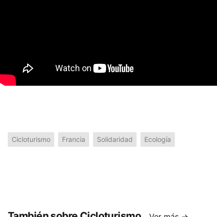
Cicloturismo
Francia
Solidaridad
Ecología
También sobre Cicloturismo
Ver más →