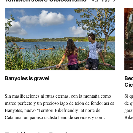
Banyoles is gravel
Bed
Cic
Sin masificaciones ni rutas eternas, con la montaña como
Si q
marco perfecto y un precioso lago de telón de fondo: así es
de q
Banyoles, nuevo ‘Territori Bikefriendly’ al norte de
gara
Cataluña, un paraíso ciclista lleno de servicios y con
Bike
mucha, mucha personalidad.
vera