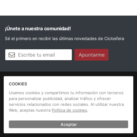
¡Únete a nuestra comunidad!
Sé el primero en recibir las últimas novedades de Ciclosfera
Tu email
Apuntarme
COOKIES
La revista
Anúnciate
Contacto
Usamos cookies y compartimos tu información con terceros
para personalizar publicidad, analizar tráfico y ofrecer
Aviso legal
Política de cookies
servicios relacionados con redes sociales. Al utilizar nuestra
Web, aceptas nuestra
Política de cookies
.
Aceptar