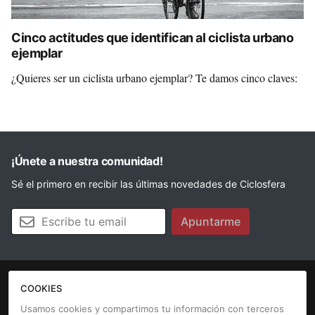
Cinco actitudes que identifican al ciclista urbano
ejemplar
¿Quieres ser un ciclista urbano ejemplar? Te damos cinco claves:
¡Únete a nuestra comunidad!
Sé el primero en recibir las últimas novedades de Ciclosfera
Tu email
Apuntarme
COOKIES
La revista
Anúnciate
Contacto
Usamos cookies y compartimos tu información con terceros