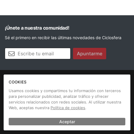
¡Únete a nuestra comunidad!
Sé el primero en recibir las últimas novedades de Ciclosfera
Tu email
Apuntarme
COOKIES
La revista
Anúnciate
Contacto
Usamos cookies y compartimos tu información con terceros
para personalizar publicidad, analizar tráfico y ofrecer
Aviso legal
Política de cookies
servicios relacionados con redes sociales. Al utilizar nuestra
Web, aceptas nuestra
Política de cookies
.
Aceptar