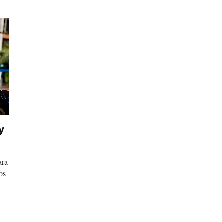
y
ara
os