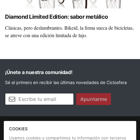
Diamond Limited Edition: sabor metálico
Clásicas, pero deslumbrantes. Bikeid, la firma sueca de bicicletas,
se atreve con una edición limitada de lujo.
¡Únete a nuestra comunidad!
Sé el primero en recibir las últimas novedades de Ciclosfera
Tu email
Apuntarme
COOKIES
La revista
Anúnciate
Contacto
Usamos cookies y compartimos tu información con terceros