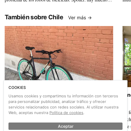
que mejorar en España en cuanto a normativa y registro.
ofre
También sobre Chile
Ver más →
COOKIES
Prueba de la Yerka Bikes, la bici imposible de
Rin
Usamos cookies y compartimos tu información con terceros
robar
para personalizar publicidad, analizar tráfico y ofrecer
servicios relacionados con redes sociales. Al utilizar nuestra
Nos subimos a la bicicleta chilena Yerka, la urbana de la
Su f
Web, aceptas nuestra
Política de cookies
.
que todo el mundo habla. ¿Cómo no se le había ocurrido a
el c
nadie antes?
que 
Aceptar