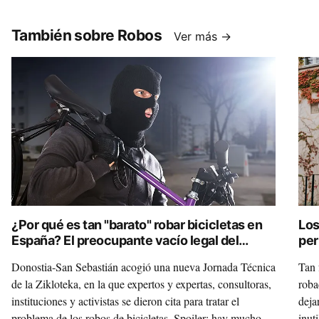
También sobre Robos
Ver más →
¿Por qué es tan "barato" robar bicicletas en
Los
España? El preocupante vacío legal del
per
Código Penal
tel
Donostia-San Sebastián acogió una nueva Jornada Técnica
Tan 
de la Zikloteka, en la que expertos y expertas, consultoras,
roba
instituciones y activistas se dieron cita para tratar el
deja
problema de los robos de bicicletas. Spoiler: hay mucho
inut