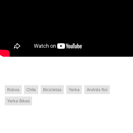
Robos
Chile
Bicicletas
Yerka
Andrés Roi
Yerka Bikes