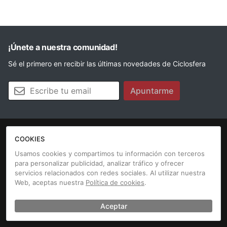
¡Únete a nuestra comunidad!
Sé el primero en recibir las últimas novedades de Ciclosfera
Tu email
Apuntarme
COOKIES
La revista
Anúnciate
Contacto
Usamos cookies y compartimos tu información con terceros
para personalizar publicidad, analizar tráfico y ofrecer
Aviso legal
Política de cookies
servicios relacionados con redes sociales. Al utilizar nuestra
Web, aceptas nuestra
Política de cookies
.
Aceptar