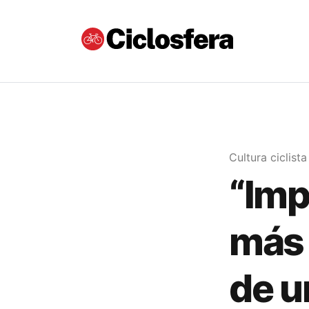
Cultura ciclista
“Im
más 
de u