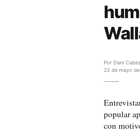
huma
Wall
Por
Dani Cabe
22 de mayo de 
Entrevista
popular a
con motivo