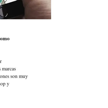
 como
r
s marcas
ciones son muy
pop y