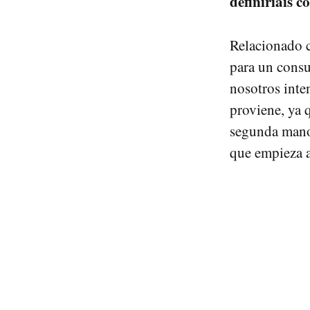
definiríais 
Relacionado c
para un consu
nosotros inte
proviene, ya 
segunda mano.
que empieza al