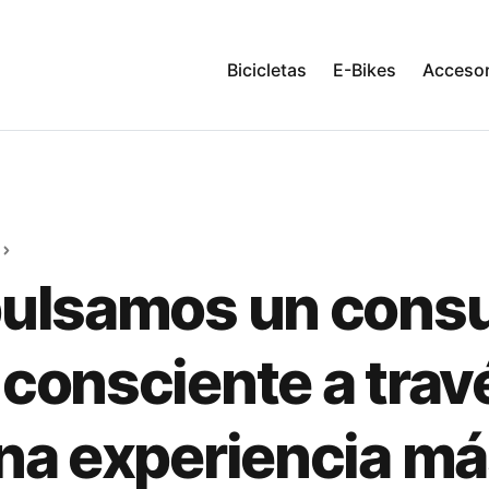
Bicicletas
E-Bikes
Accesor
pulsamos un con
consciente a trav
na experiencia m