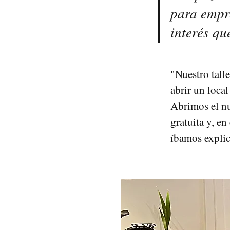
para empr
interés qu
"Nuestro tall
abrir un loca
Abrimos el nu
gratuita y, en
íbamos expli