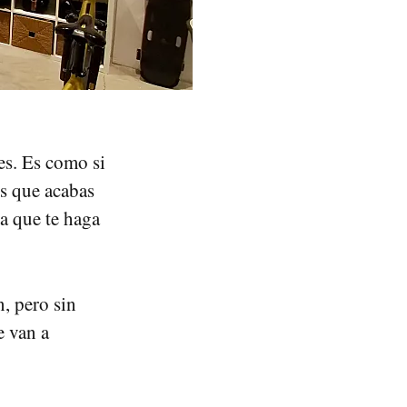
bes. Es como si
es que acabas
a que te haga
n, pero sin
e van a