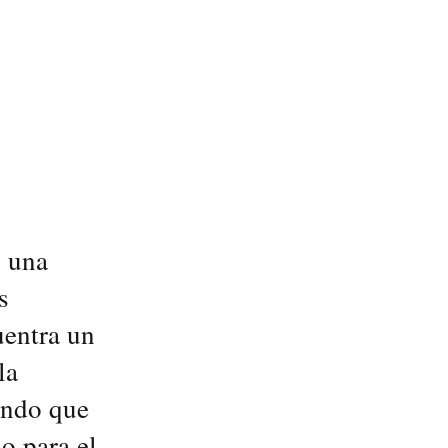
, una
s
entra un
la
iendo que
o para el