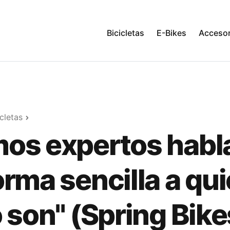
Bicicletas
E-Bikes
Accesor
cletas
os expertos habl
orma sencilla a qu
o son" (Spring Bike