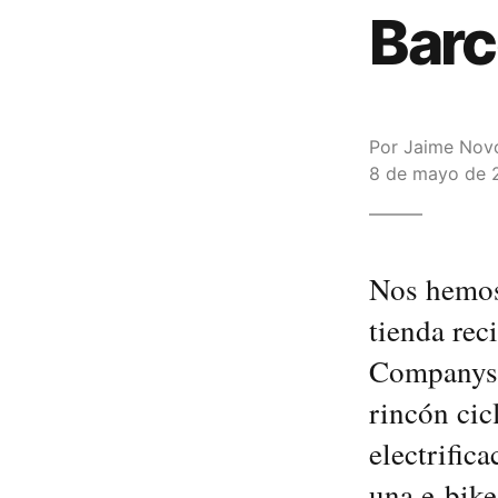
Barc
Por
Jaime Nov
8 de mayo de 2
Nos hemos 
tienda rec
Companys 
rincón cic
electrific
una e-bike