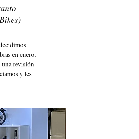
tanto
Bikes)
 decidimos
bras en enero.
s una revisión
acíamos y les