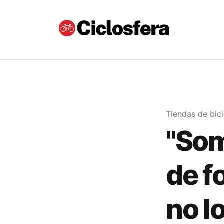
Tiendas de bici
"Som
de f
no l