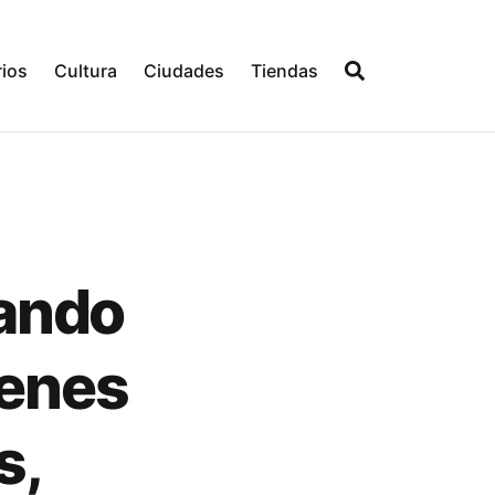
ios
Cultura
Ciudades
Tiendas
ando
ienes
s,