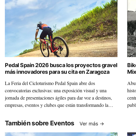
Pedal Spain 2026 busca los proyectos gravel
Bik
más innovadores para su cita en Zaragoza
Mix
La Feria del Cicloturismo Pedal Spain abre dos
Abun
convocatorias exclusivas: una exposición visual y una
hist
jornada de presentaciones ágiles para dar voz a destinos,
cent
empresas, eventos y clubes que están transformando la
publ
disciplina.
Mixt
un m
También sobre Eventos
Ver más →
inte
que 