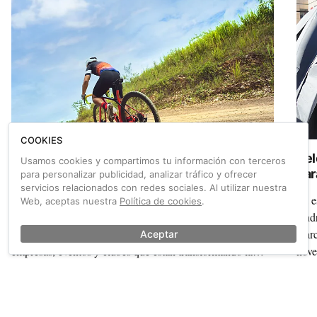
COOKIES
Pedal Spain 2026 busca los proyectos gravel
Vel
Usamos cookies y compartimos tu información con terceros
más innovadores para su cita en Zaragoza
par
para personalizar publicidad, analizar tráfico y ofrecer
servicios relacionados con redes sociales. Al utilizar nuestra
La Feria del Cicloturismo Pedal Spain abre dos
Ya e
Web, aceptas nuestra
Política de cookies
.
convocatorias exclusivas: una exposición visual y una
tend
jornada de presentaciones ágiles para dar voz a destinos,
marc
Aceptar
empresas, eventos y clubes que están transformando la
nove
disciplina.
dist
También sobre Tierra Ciclista
Ver más →