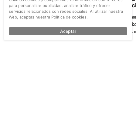
bicicletas urbanas
bic
para personalizar publicidad, analizar tráfico y ofrecer
servicios relacionados con redes sociales. Al utilizar nuestra
Los nuevos modelos de la marca española Ryme Bikes
Char
Web, aceptas nuestra
Política de cookies
.
están inspirados en lugares del mundo como Dubai,
Bike
Boracay, Saint Tropez y Soho.
los 
Aceptar
También sobre Bicicletas
Ver más →