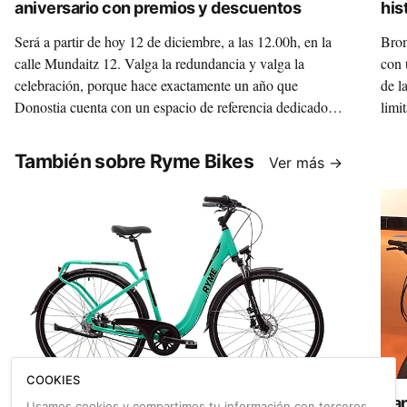
aniversario con premios y descuentos
his
Será a partir de hoy 12 de diciembre, a las 12.00h, en la
Brom
calle Mundaitz 12. Valga la redundancia y valga la
con 
celebración, porque hace exactamente un año que
de l
Donostia cuenta con un espacio de referencia dedicado
limi
exclusivamente a las cargobikes y a las icónicas Brompton.
home
Y, como buena celebración, también hay descuentos y
arte
También sobre Ryme Bikes
Ver más →
premios. Te lo contamos.
icon
sept
COOKIES
Ryme Bikes presenta su nueva gama de
Dan
Usamos cookies y compartimos tu información con terceros