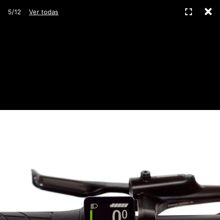
C
Pantall
5/12
Ver todas