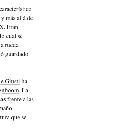
aracterístico
 y más allá de
IX. Eran
lo cual se
la rueda
edó guardado
e Giusti
ha
gnboom
. La
as
frente a las
tamaño
tura que se