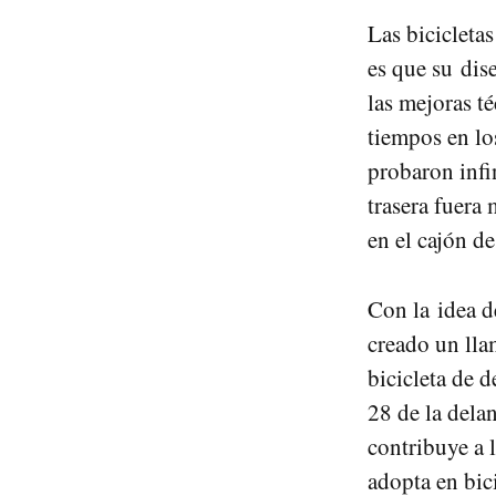
Las bicicleta
es que su dis
las mejoras t
tiempos en lo
probaron infi
trasera fuera
en el cajón de
Con la idea d
creado un lla
bicicleta de d
28 de la dela
contribuye a 
adopta en bici