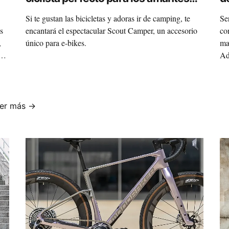
del camping
Si te gustan las bicicletas y adoras ir de camping, te
Se
s
encantará el espectacular Scout Camper, un accesorio
co
,
único para e-bikes.
ma
a
Ad
Cic
a
er más →