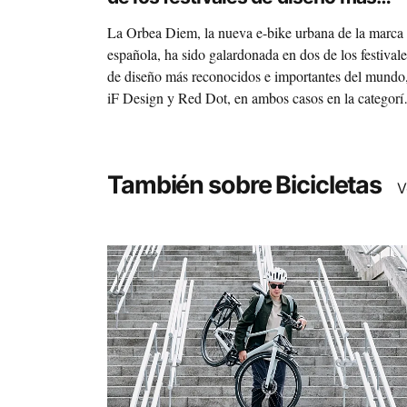
reconocidos
La Orbea Diem, la nueva e-bike urbana de la marca
española, ha sido galardonada en dos de los festivale
de diseño más reconocidos e importantes del mundo
iF Design y Red Dot, en ambos casos en la categorí
de "Diseño de Producto". La Diem también ha sido
elegida como "Producto del Año" en la feria aleman
Cyclingworld Europe.
También sobre Bicicletas
V