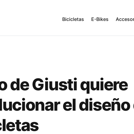
Bicicletas
E-Bikes
Accesor
o de Giusti quiere
lucionar el diseño
cletas