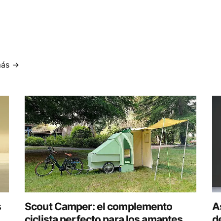
más →
s
Scout Camper: el complemento
As
ciclista perfecto para los amantes
d