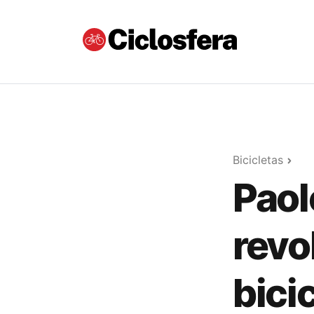
Bicicletas
Paol
revo
bici