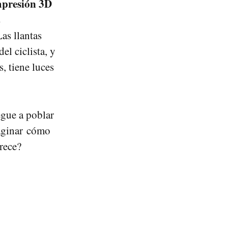
mpresión 3D
s
as llantas
el ciclista, y
, tiene luces
egue a poblar
aginar cómo
rece?