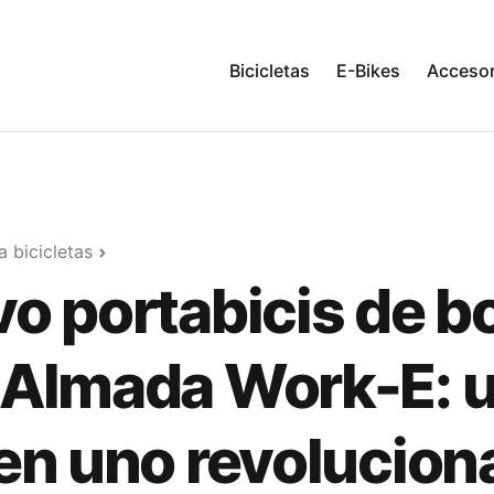
Bicicletas
E-Bikes
Accesor
 bicicletas
o portabicis de b
Almada Work-E: 
en uno revolucion