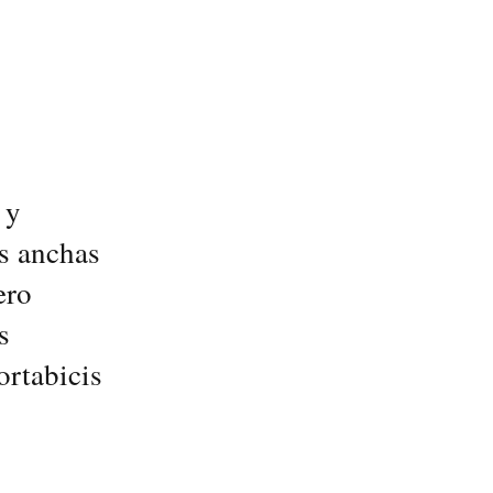
 y
ás anchas
ero
s
rtabicis