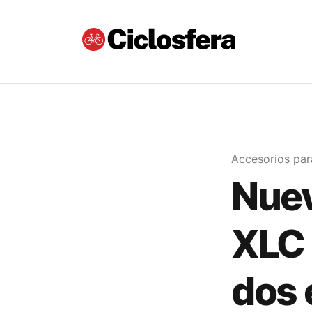
Accesorios para
Nuev
XLC 
dos 