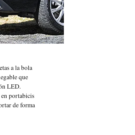
etas a la bola
legable que
ión LED.
en portabicis
ortar de forma