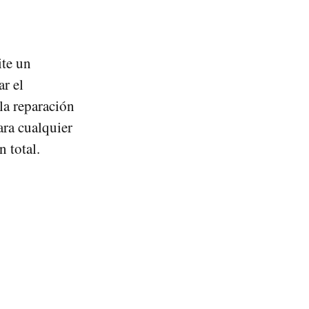
ite un
r el
 la reparación
ara cualquier
 total.