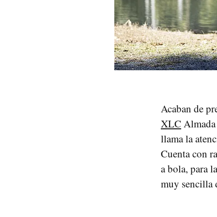
Acaban de pres
XLC
Almada W
llama la aten
Cuenta con ra
a bola, para 
muy sencilla 