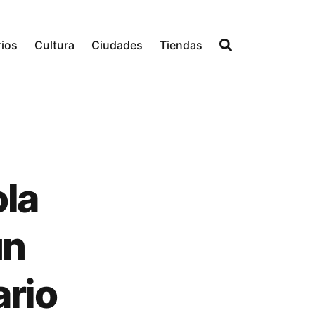
ios
Cultura
Ciudades
Tiendas
ola
un
ario