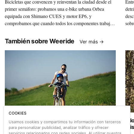
Bicicletas que convencen y reinventan la ciudad desde el
Entr
primer semáforo: probamos una e-bike urbana Orbea
detr
equipada con Shimano CUES y motor EP6, y
desc
comprobamos que cuando todos los componentes trabajan
sobr
como uno solo moverse por la ciudad es mucho más fácil,
grati
limpio, sano y divertido.
También sobre Weeride
Ver más →
COOKIES
WeeRide tira la casa por la ventana durante
“No
Usamos cookies y compartimos tu información con terceros
dos únicos días
mis
para personalizar publicidad, analizar tráfico y ofrecer
servicios relacionados con redes sociales. Al utilizar nuestra