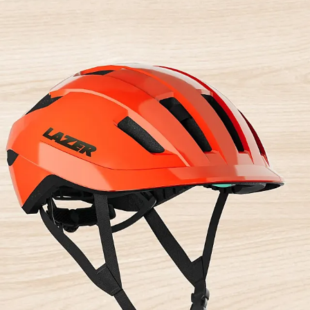
¡Ú
Sé
Ci
Tu ema