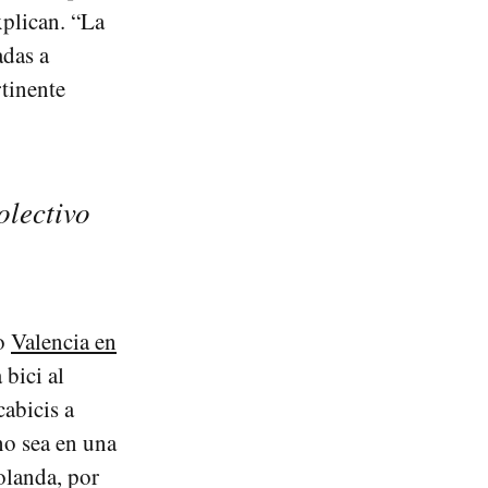
xplican. “La
adas a
rtinente
olectivo
vo
Valencia en
bici al
cabicis a
no sea en una
olanda, por