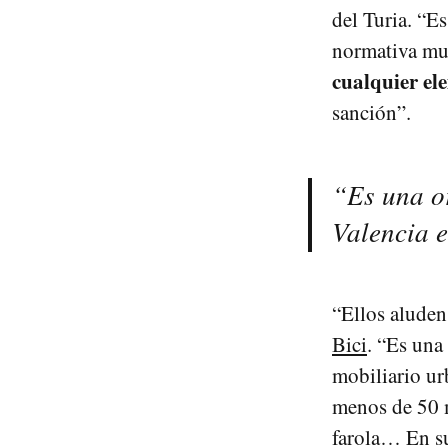
del Turia. “E
normativa mun
cualquier el
sanción”.
“Es una o
Valencia e
“Ellos aluden
Bici
. “Es una
mobiliario u
menos de 50 m
farola… En su