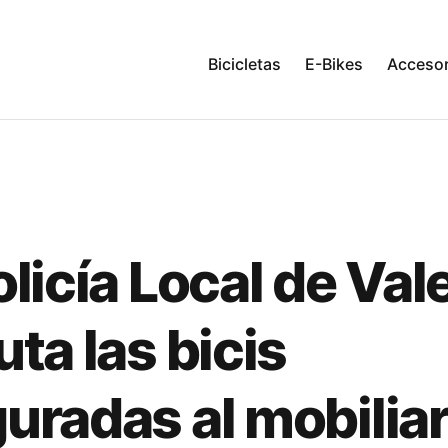
Bicicletas
E-Bikes
Accesor
olicía Local de Val
uta las bicis
uradas al mobiliar