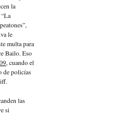
ecen la
: “La
 peatones”,
va le
nte multa para
e Bailo. Eso
009
, cuando el
 de policías
ff.
canden las
e si