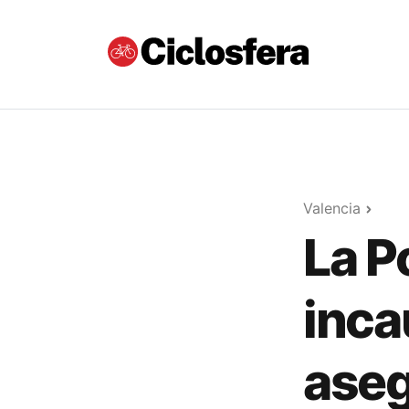
Valencia
La P
inca
aseg