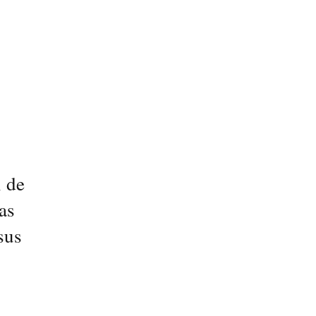
l de
as
sus