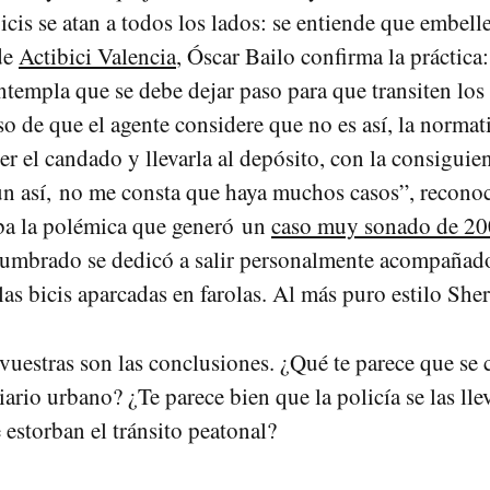
icis se atan a todos los lados: se entiende que embell
de
Actibici Valencia
, Óscar Bailo confirma la práctica
templa que se debe dejar paso para que transiten los
so de que el agente considere que no es así, la normati
r el candado y llevarla al depósito, con la consiguie
n así, no me consta que haya muchos casos”, reconoc
ba la polémica que generó un
caso muy sonado de 2
lumbrado se dedicó a salir personalmente acompañado
las bicis aparcadas en farolas. Al más puro estilo Sheri
vuestras son las conclusiones. ¿Qué te parece que se 
iario urbano? ¿Te parece bien que la policía se las llev
 estorban el tránsito peatonal?