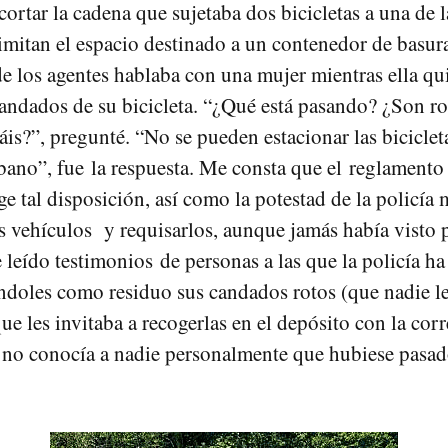
ortar la cadena que sujetaba dos bicicletas a una de l
imitan el espacio destinado a un contenedor de basura
de los agentes hablaba con una mujer mientras ella qu
andados de su bicicleta. “¿Qué está pasando? ¿Son r
váis?”, pregunté. “No se pueden estacionar las biciclet
bano”, fue la respuesta. Me consta que el reglamento
ge tal disposición, así como la potestad de la policía
los vehículos y requisarlos, aunque jamás había visto 
 leído testimonios de personas a las que la policía h
ándoles como residuo sus candados rotos (que nadie le
ue les invitaba a recogerlas en el depósito con la cor
 no conocía a nadie personalmente que hubiese pasad