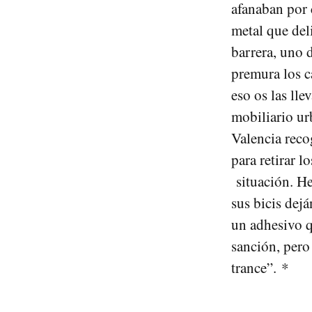
afanaban por c
metal que del
barrera, uno 
premura los c
eso os las lle
mobiliario ur
Valencia reco
para retirar 
situación. He
sus bicis dej
un adhesivo q
sanción, pero
trance”. *