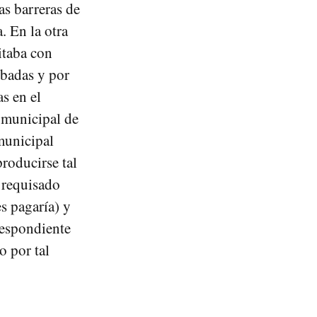
as barreras de
. En la otra
itaba con
obadas y por
as en el
 municipal de
 municipal
producirse tal
a requisado
s pagaría) y
respondiente
o por tal