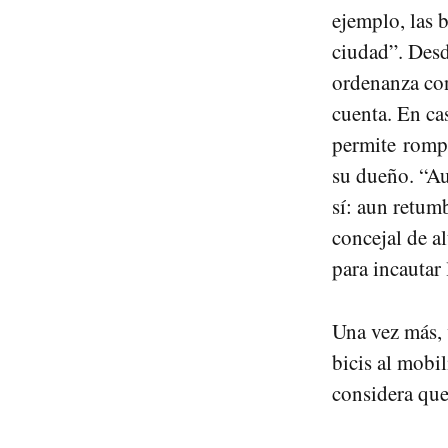
ejemplo, las b
ciudad”. Des
ordenanza con
cuenta. En ca
permite rompe
su dueño. “Au
sí: aun retum
concejal de a
para incautar 
Una vez más, 
bicis al mobil
considera que