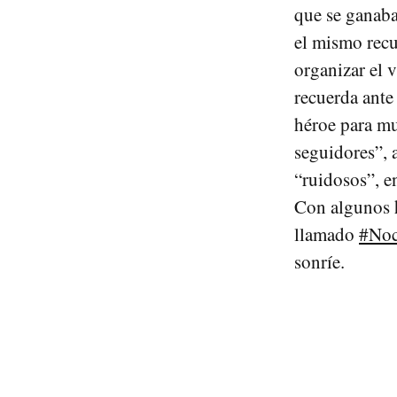
que se ganaba
el mismo recu
organizar el v
recuerda ante
héroe para mu
seguidores”, a
“ruidosos”, e
Con algunos h
llamado
#Noc
sonríe.