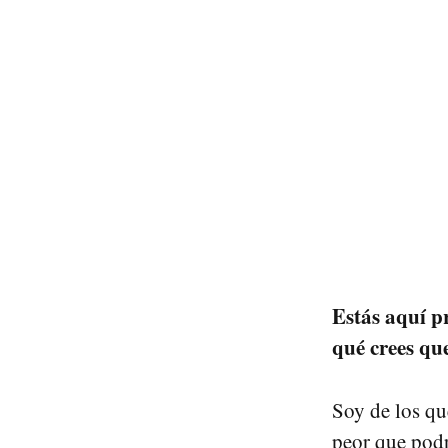
Estás aquí p
qué crees qu
Soy de los qu
peor que podr