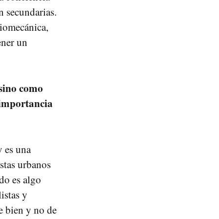
n secundarias.
biomecánica,
ener un
 sino como
 importancia
y es una
istas urbanos
do es algo
istas y
e bien y no de