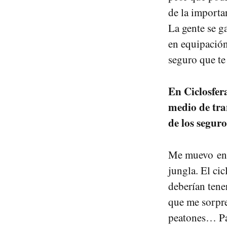
de la importa
La gente se g
en equipación
seguro que te
En Ciclosfer
medio de tra
de los segur
Me muevo en b
jungla. El ci
deberían tene
que me sorpren
peatones… Par