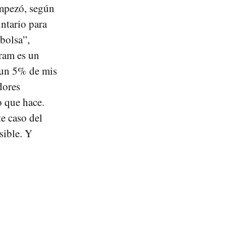
empezó, según
ntario para
 bolsa”,
jram es un
y un 5% de mis
dores
o que hace.
e caso del
sible. Y