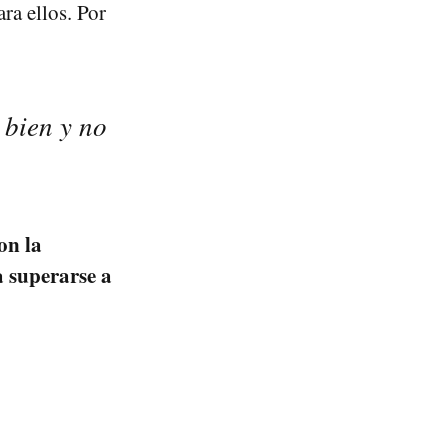
ra ellos. Por
 bien y no
on la
a superarse a