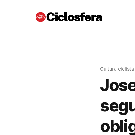
Cultura ciclista
Jose
segu
obli