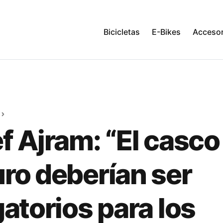
Bicicletas
E-Bikes
Accesor
f Ajram: “El casco 
ro deberían ser
gatorios para los