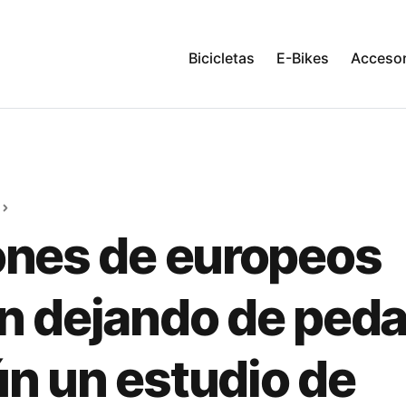
Bicicletas
E-Bikes
Accesor
ones de europeos
n dejando de peda
n un estudio de