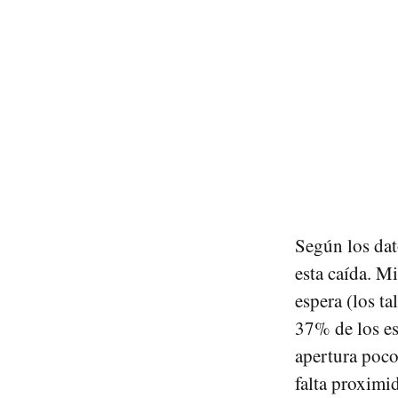
Según los da
esta caída. M
espera (los ta
37% de los es
apertura poco
falta proximi