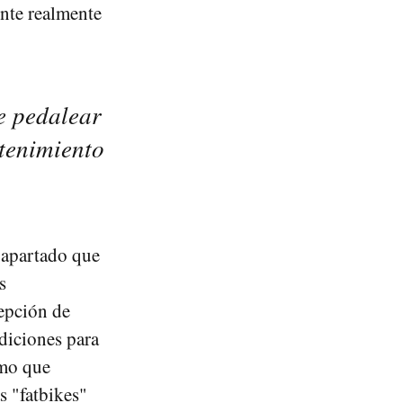
ente realmente
e pedalear
ntenimiento
 apartado que
s
epción de
ndiciones para
smo que
s "fatbikes"