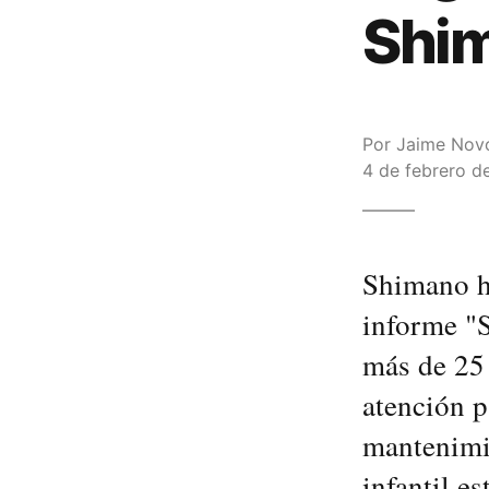
Shi
Por
Jaime Nov
4 de febrero d
Shimano ha
informe "S
más de 25 
atención p
mantenimie
infantil e