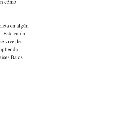
ran cómo
cleta en algún
. Esta caída
se vive de
mpliendo
aíses Bajos