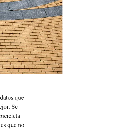
 datos que
ejor. Se
icicleta
o es que no