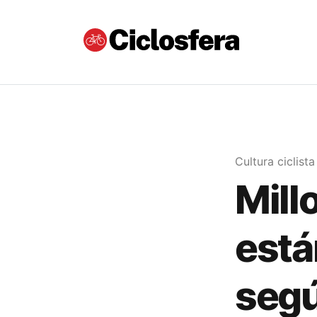
Cultura ciclista
Mill
está
segú