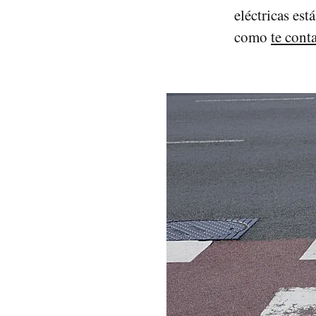
eléctricas est
como
te cont