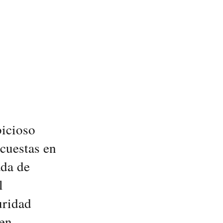
bicioso
ncuestas en
ada de
l
uridad
 en