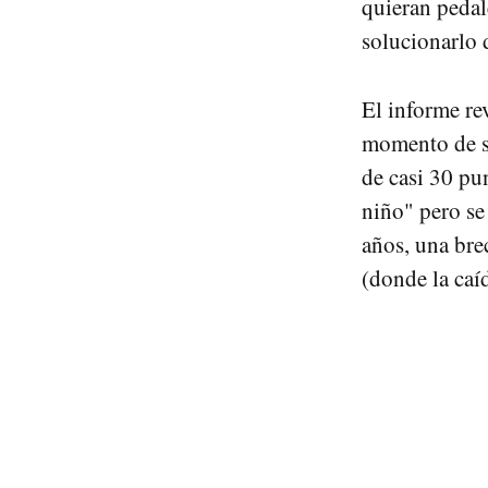
quieran pedal
solucionarlo 
El informe re
momento de su
de casi 30 pu
niño" pero s
años, una bre
(donde la caí