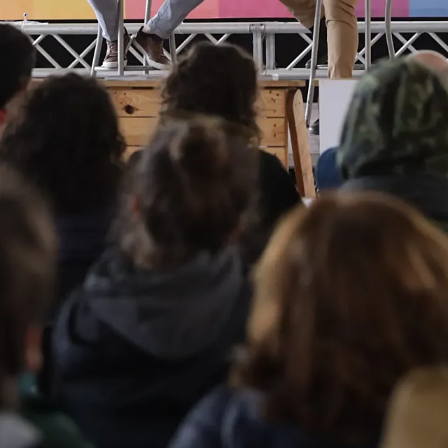
¡Ú
Sé
Ci
Tu ema