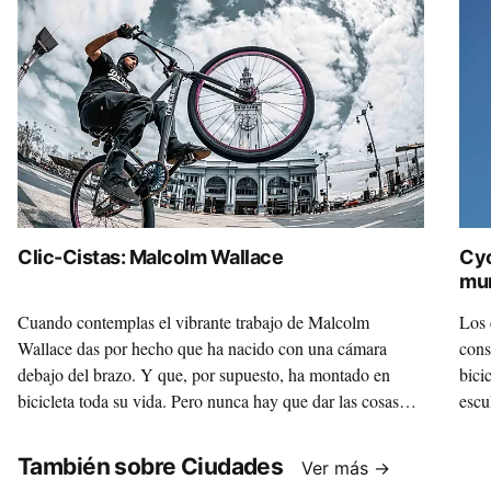
Clic-Cistas: Malcolm Wallace
Cyc
mu
Cuando contemplas el vibrante trabajo de Malcolm
Los 
Wallace das por hecho que ha nacido con una cámara
cons
debajo del brazo. Y que, por supuesto, ha montado en
bici
bicicleta toda su vida. Pero nunca hay que dar las cosas
escu
por sentadas.
También sobre Ciudades
Ver más →