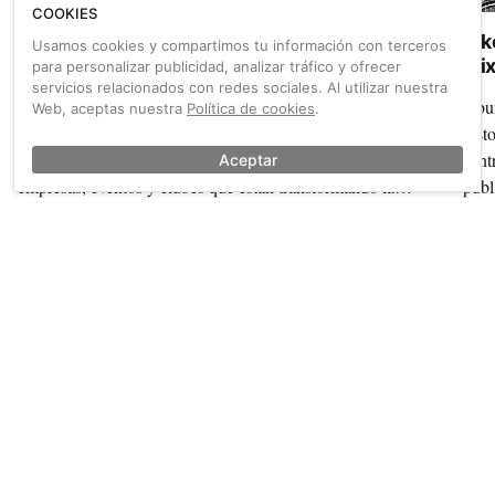
COOKIES
Pedal Spain 2026 busca los proyectos gravel
Bik
Usamos cookies y compartimos tu información con terceros
más innovadores para su cita en Zaragoza
Mix
para personalizar publicidad, analizar tráfico y ofrecer
servicios relacionados con redes sociales. Al utilizar nuestra
La Feria del Cicloturismo Pedal Spain abre dos
Abun
Web, aceptas nuestra
Política de cookies
.
convocatorias exclusivas: una exposición visual y una
hist
jornada de presentaciones ágiles para dar voz a destinos,
cent
Aceptar
empresas, eventos y clubes que están transformando la
publ
disciplina.
Mixt
un m
También sobre Código penal
Ver más →
inte
que 