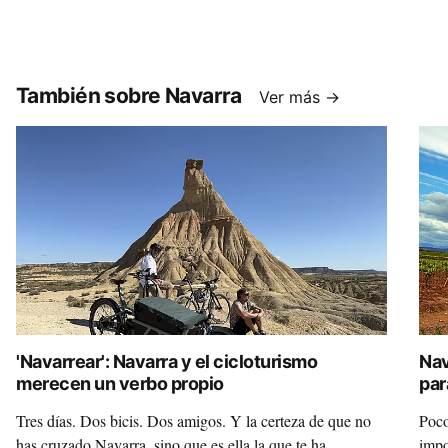
También sobre Navarra
Ver más →
'Navarrear': Navarra y el cicloturismo
Nav
merecen un verbo propio
par
Tres días. Dos bicis. Dos amigos. Y la certeza de que no
Poco
has cruzado Navarra, sino que es ella la que te ha
impo