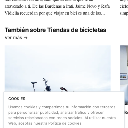
atravesado a ti. De las Bardenas a Irati, Jaime Novo y Rafa
cicl
Vidiella recuerdan por qué viajar en bici es una de las
simp
formas más hermosas de descubrir el mundo y hasta
mezc
inventan un término, ‘Navarrear’, que define su sensación
natur
También sobre Tiendas de bicicletas
tras recorrer esas tierras.
por 
Ver más →
COOKIES
Usamos cookies y compartimos tu información con terceros
El showroom de Txita celebra su primer
3ik
para personalizar publicidad, analizar tráfico y ofrecer
servicios relacionados con redes sociales. Al utilizar nuestra
aniversario con premios y descuentos
Web, aceptas nuestra
Política de cookies
.