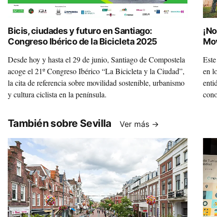
Bicis, ciudades y futuro en Santiago:
¡No
Congreso Ibérico de la Bicicleta 2025
Mov
Desde hoy y hasta el 29 de junio, Santiago de Compostela
Este
acoge el 21º Congreso Ibérico “La Bicicleta y la Ciudad”,
en l
la cita de referencia sobre movilidad sostenible, urbanismo
enti
y cultura ciclista en la península.
cono
para
También sobre Sevilla
Ver más →