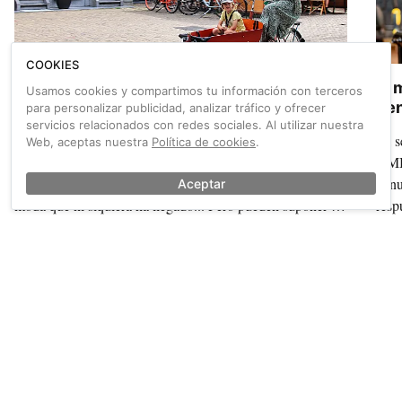
COOKIES
Cargo Bikes: ¿la elección de los talleres?
El 
Usamos cookies y compartimos tu información con terceros
tie
para personalizar publicidad, analizar tráfico y ofrecer
servicios relacionados con redes sociales. Al utilizar nuestra
La primera vez que una bici de carga entra en un taller
Ya s
Web, aceptas nuestra
Política de cookies
.
pasa siempre lo mismo: se mira y alguien pregunta qué
AMBE
hacer con ella. En España siguen tratándose como una
la n
Aceptar
moda que ni siquiera ha llegado... Pero pueden suponer un
resp
gran negocio.
bici
También sobre 30 días en bici
Ver más →