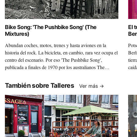
Bike Song: 'The Pushbike Song' (The
El 
Mixtures)
Ber
Abundan coches, motos, trenes y hasta aviones en la
Pots
historia del rock. La bicicleta, en cambio, rara vez ocupa el
Berl
centro del escenario. Por eso 'The Pushbike Song',
tier
publicada a finales de 1970 por los australianos The
caíd
Mixtures, es tan especial. Por eso, y porque vendió más de
Alem
un millón de copias y alcanzó varios números uno
icon
También sobre Talleres
Ver más →
internacionales, era el momento de darle la importancia
apa
que se merece.