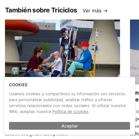
grav
También sobre Triciclos
Ver más →
COOKIES
Kiciclos: pedaladas de amor
Etn
Usamos cookies y compartimos tu información con terceros
rue
para personalizar publicidad, analizar tráfico y ofrecer
servicios relacionados con redes sociales. Al utilizar nuestra
Un proyecto pionero, comandado por la tienda madrileña
La e
Web, aceptas nuestra
Política de cookies
.
Ciclos Otero y Juegaterapia, permite a los niños con
resp
cáncer disfrutar del pedaleo gracias a unos ingeniosos
ésto
Aceptar
triciclos con gotero incorporado.
Zaba