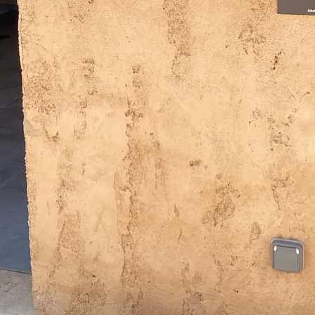
¡Ú
Sé
Ci
Tu ema