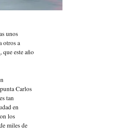
nas unos
 otros a
i
, que este año
en
apunta Carlos
es tan
iudad en
con los
 de miles de