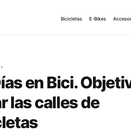
Bicicletas
E-Bikes
Accesor
ías en Bici. Objeti
r las calles de
cletas