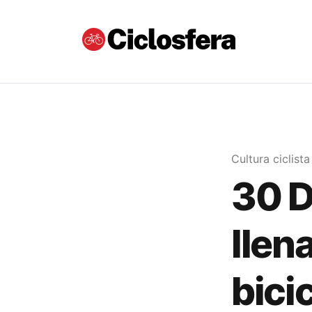
Cultura ciclista
30 D
llena
bici