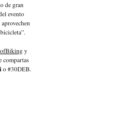
to de gran
del evento
s aprovechen
bicicleta”.
ofBiking
y
ue compartas
i
o #30DEB.