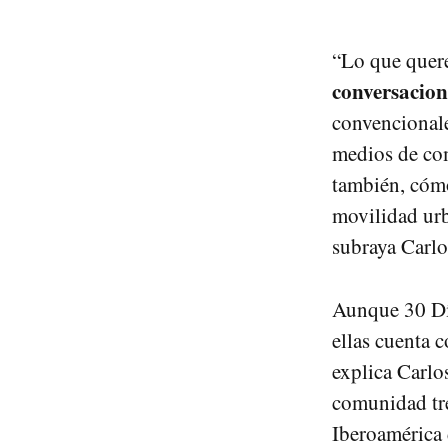
“Lo que quere
conversacion
convencionale
medios de comu
también, cómo
movilidad urb
subraya Carlo
Aunque 30 Día
ellas cuenta 
explica Carlos
comunidad tre
Iberoamérica