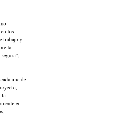
omo
 en los
e trabajo y
bre la
y segura”,
 cada una de
royecto,
 la
namente en
s,