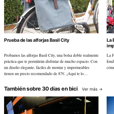
Prueba de las alforjas Basil City
La 
imp
Probamos las alforjas Basil City, una bolsa doble realmente
La F
práctica que te permitirán disfrutar de mucho espacio. Con
fond
un diseño elegante, fáciles de montar y impermeables
cómo
tienen un precio recomendado de 87€. ¡Aquí te lo
contamos todo!
También sobre 30 días en bici
Ver más →