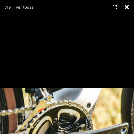
C
Pantall
7/9
Ver todas