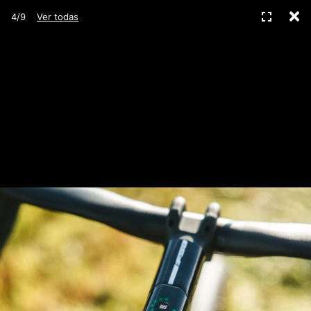
C
Pantall
4/9
Ver todas